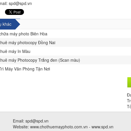
mail: spd@spd.vn
ụ khác
chữa máy photo Biên Hòa
thuê máy photocopy Đồng Nai
thuê máy In Màu
thuê máy Photocopy Trắng đen (Scan màu)
Trì Máy Văn Phòng Tận Nơi
Đa
Tr
Tổ
Email: spd@spd.vn
Website: www.chothuemayphoto.com.vn - www.spd.vn
n