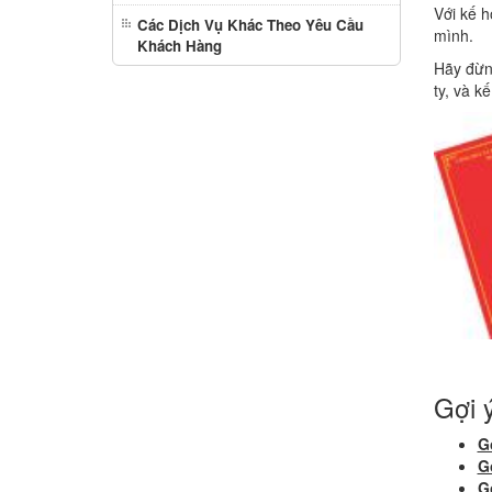
Với kế h
Các Dịch Vụ Khác Theo Yêu Cầu
mình.
Khách Hàng
Hãy đừng
ty, và k
Gợi 
Gó
G
G