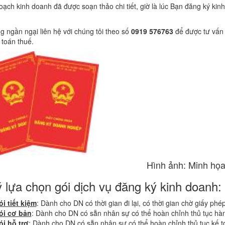
oạch kinh doanh đã được soạn thảo chi tiết, giờ là lúc Bạn đăng ký kin
 ngần ngại liên hệ với chúng tôi theo số
0919 576763
để được tư vấn 
ế toán thuế.
Hình ảnh: Minh họ
ý lựa chọn gói dịch vụ đăng ký kinh doanh:
i tiết kiệm
: Dành cho DN có thời gian đi lại, có thời gian chờ giấy phé
ói cơ bản
: Dành cho DN có sẵn nhân sự có thể hoàn chỉnh thủ tục hà
ói hỗ trợ
: Dành cho DN có sẵn nhân sự có thể hoàn chỉnh thủ tục kế t