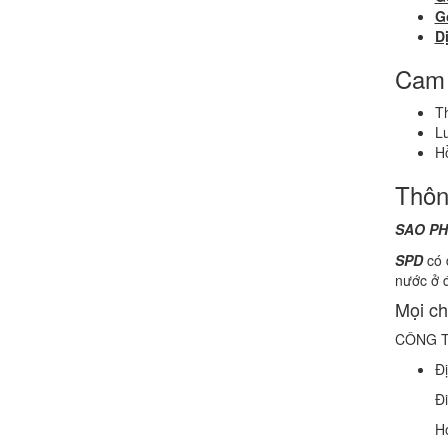
G
D
Cam 
Th
Lu
H
Thông
SAO P
SPD
có 
nước ở 
Mọi chi
CÔNG 
Đị
Đi
Ho