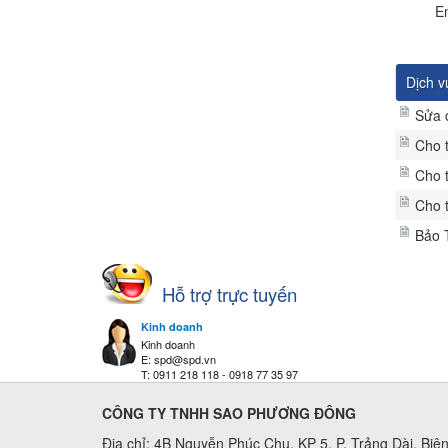
E
Dịch v
Sửa 
Cho 
Cho 
Cho 
Bảo 
Hỗ trợ trực tuyến
Kinh doanh
Kinh doanh
E: spd@spd.vn
T: 0911 218 118 - 0918 77 35 97
CÔNG TY TNHH SAO PHƯƠNG ĐÔNG
Địa chỉ: 4B Nguyễn Phúc Chu, KP 5, P. Trảng Dài, Biê