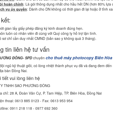
ói hoàn chỉnh
: Là gói thông dụng nhất cho hầu hết DN (hơn 80% lựa 
ịch vụ ủy quyền
: Dành cho DN không có thời gian đi lại hoặc ở tỉnh xa
kết:
ời gian lấy giấy phép đăng ký kinh doanh đúng hẹn.
ôn luôn có nhân viên đi cùng với Quý công ty hỗ trợ tận tình.
ồ sơ chỉ cần duy nhất CMND (bản sao y không quá 3 tháng).
 tin liên hệ tư vấn
cho thuê máy photocopy Biên Hòa
HƯƠNG ĐÔNG- SPD
chuyên
đội ngũ kỹ thuật giỏi, có lòng nhiệt thành phục vụ đã và đang đem đến
địa bàn Đồng Nai.
 tiết vui lòng liên hệ
TY TNHH SAO PHƯƠNG ĐÔNG
a chỉ: 28 A, Đoàn Văn Cự, P. Tam Hiệp, TP. Biên Hòa, Đồng Nai
ện thoại: 0613 885 0123 - Fax: 0613 953 954
tline: 0911 218 118 - 0977 692 360