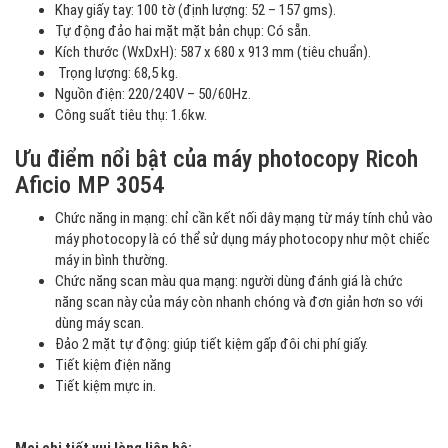
Khay giấy tay: 100 tờ (định lượng: 52 – 157 gms).
Tự động đảo hai mặt mặt bản chụp: Có sẵn.
Kích thước (WxDxH): 587 x 680 x 913 mm (tiêu chuẩn).
Trọng lượng: 68,5 kg.
Nguồn điện: 220/240V – 50/60Hz.
Công suất tiêu thụ: 1.6kw.
Ưu điểm nổi bật của máy photocopy Ricoh
Aficio MP 3054
Chức năng in mạng: chỉ cần kết nối dây mạng từ máy tính chủ vào
máy photocopy là có thể sử dụng máy photocopy như một chiếc
máy in bình thường.
Chức năng scan màu qua mạng: người dùng đánh giá là chức
năng scan này của máy còn nhanh chóng và đơn giản hơn so với
dùng máy scan.
Đảo 2 mặt tự động: giúp tiết kiệm gấp đôi chi phí giấy.
Tiết kiệm điện năng
Tiết kiệm mực in.
Mọi chi tiết vui lòng liên hệ: