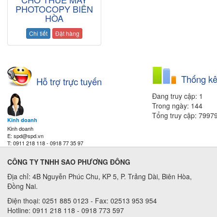
PHOTOCOPY BIÊN
HÒA
Chi tiết
Đặt hàng
Thống kê
Hỗ trợ trực tuyến
Đang truy cập: 1
Trong ngày: 144
Tổng truy cập: 7997
Kinh doanh
Kinh doanh
E: spd@spd.vn
T: 0911 218 118 - 0918 77 35 97
CÔNG TY TNHH SAO PHƯƠNG ĐÔNG
Địa chỉ: 4B Nguyễn Phúc Chu, KP 5, P. Trảng Dài, Biên Hòa,
Đồng Nai.
Điện thoại: 0251 885 0123 - Fax: 02513 953 954
Hotline: 0911 218 118 - 0918 773 597