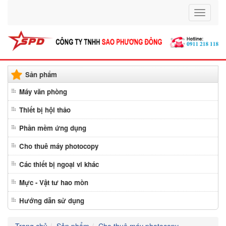
Toggle
navigati
Sản phẩm
Máy văn phòng
Thiết bị hội thảo
Phần mềm ứng dụng
Cho thuê máy photocopy
Các thiết bị ngoại vi khác
Mực - Vật tư hao mòn
Hướng dẫn sử dụng
Trang chủ
Sản phẩm
Cho thuê máy photocopy