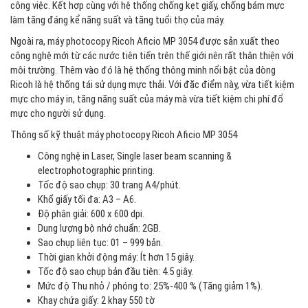
công việc. Kết hợp cùng với hệ thống chống kẹt giấy, chống bám mực
làm tăng đáng kể năng suất và tăng tuổi thọ của máy.
Ngoài ra, máy photocopy Ricoh Aficio MP 3054 được sản xuất theo
công nghệ mới từ các nước tiên tiến trên thế giới nên rất thân thiện với
môi trường. Thêm vào đó là hệ thống thông minh nổi bật của dòng
Ricoh là hệ thống tái sử dụng mực thải. Với đặc điểm này, vừa tiết kiệm
mực cho máy in, tăng năng suất của máy mà vừa tiết kiệm chi phí đổ
mực cho người sử dụng.
Thông số kỹ thuật máy photocopy Ricoh Aficio MP 3054
Công nghệ in Laser, Single laser beam scanning &
electrophotographic printing.
Tốc độ sao chụp: 30 trang A4/phút.
Khổ giấy tối đa: A3 – A6.
Độ phân giải: 600 x 600 dpi.
Dung lượng bộ nhớ chuẩn: 2GB.
Sao chụp liên tục: 01 – 999 bản.
Thời gian khởi động máy: Ít hơn 15 giây.
Tốc độ sao chụp bản đầu tiên: 4.5 giây.
Mức độ Thu nhỏ / phóng to: 25%-400 % (Tăng giảm 1%).
Khay chứa giấy: 2 khay 550 tờ