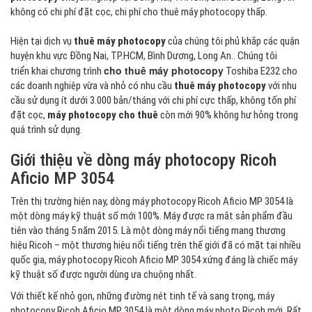
không có chi phí đặt cọc, chi phí cho thuê máy photocopy thấp.
Hiện tại dịch vụ
thuê máy photocopy
của chúng tôi phủ khắp các quận
huyện khu vực Đồng Nai, TP.HCM, Bình Dương, Long An.. Chúng tôi
cho thuê máy photocopy
triển khai chương trình
Toshiba E232 cho
các doanh nghiệp vừa và nhỏ có nhu cầu
thuê máy photocopy
với nhu
cầu sử dụng ít dưới 3.000 bản/tháng với chi phí cực thấp, không tốn phí
đặt cọc,
máy photocopy cho thuê
còn mới 90% không hư hỏng trong
quá trình sử dụng.
Giới thiệu về dòng máy photocopy Ricoh
Aficio MP 3054
Trên thị trường hiện nay, dòng máy photocopy Ricoh Aficio MP 3054 là
một dòng máy kỹ thuật số mới 100%. Máy được ra mắt sản phẩm đầu
tiên vào tháng 5 năm 2015. Là một dòng máy nổi tiếng mang thương
hiệu Ricoh – một thương hiệu nổi tiếng trên thế giới đã có mặt tại nhiều
quốc gia, máy photocopy Ricoh Aficio MP 3054 xứng đáng là chiếc máy
kỹ thuật số được người dùng ưa chuộng nhất.
Với thiết kế nhỏ gọn, những đường nét tinh tế và sang trọng, máy
photocopy Ricoh Aficio MP 3054 là một dòng máy photo Ricoh mới. Rất