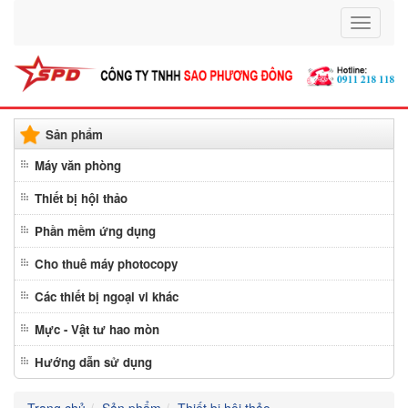
Toggle
navigati
Sản phẩm
Máy văn phòng
Thiết bị hội thảo
Phần mềm ứng dụng
Cho thuê máy photocopy
Các thiết bị ngoại vi khác
Mực - Vật tư hao mòn
Hướng dẫn sử dụng
Trang chủ
Sản phẩm
Thiết bị hội thảo