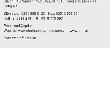
Địa chỉ: 4B Nguyễn Phúc Chu, KP 5, P. Trảng Dài, Biên Hòa,
Đồng Nai.
Điện thoại: 0251 885 0123 - Fax: 02513 953 954
Hotline: 0911 218 118 - 0918 773 597
Email: spd@spd.vn
Website: www.chothuemayphoto.com.vn - www.spd.vn
Phát triển bởi
Dos.vn