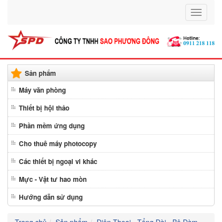
Toggle
navigati
Sản phẩm
Máy văn phòng
Thiết bị hội thảo
Phần mềm ứng dụng
Cho thuê máy photocopy
Các thiết bị ngoại vi khác
Mực - Vật tư hao mòn
Hướng dẫn sử dụng
Trang chủ
Sản phẩm
Điện Thoại - Tổng Đài - Bộ Đàm