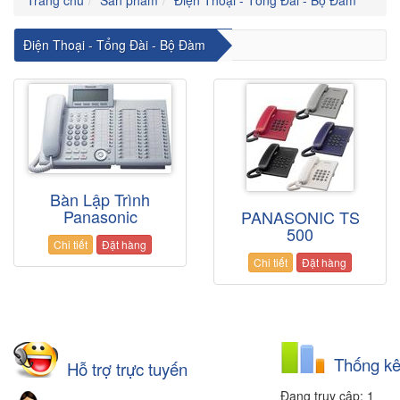
Điện Thoại - Tổng Đài - Bộ Đàm
Bàn Lập Trình
Panasonic
PANASONIC TS
500
Chi tiết
Đặt hàng
Chi tiết
Đặt hàng
Thống kê
Hỗ trợ trực tuyến
Đang truy cập: 1