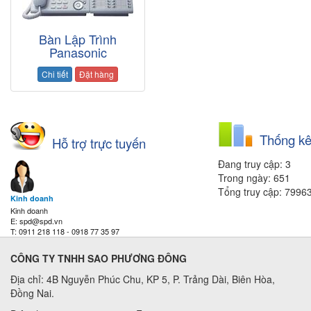
Bàn Lập Trình
Panasonic
Chi tiết
Đặt hàng
Thống kê
Hỗ trợ trực tuyến
Đang truy cập: 3
Trong ngày: 651
Tổng truy cập: 7996
Kinh doanh
Kinh doanh
E: spd@spd.vn
T: 0911 218 118 - 0918 77 35 97
CÔNG TY TNHH SAO PHƯƠNG ĐÔNG
Địa chỉ: 4B Nguyễn Phúc Chu, KP 5, P. Trảng Dài, Biên Hòa,
Đồng Nai.