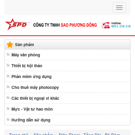
Toggle
navigati
Sản phẩm
Máy văn phòng
Thiết bị hội thảo
Phần mềm ứng dụng
Cho thuê máy photocopy
Các thiết bị ngoại vi khác
Mực - Vật tư hao mòn
Hướng dẫn sử dụng
Trang chủ
Sản phẩm
Điện Thoại - Tổng Đài - Bộ Đàm