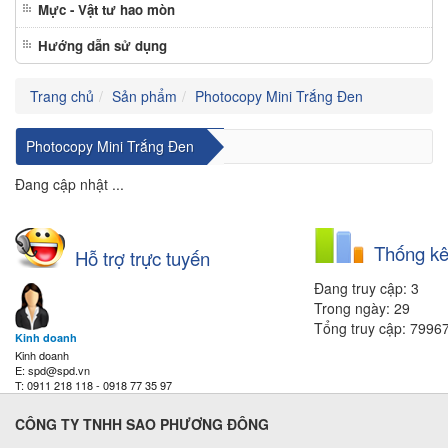
Mực - Vật tư hao mòn
Hướng dẫn sử dụng
Trang chủ
Sản phẩm
Photocopy Mini Trắng Đen
Photocopy Mini Trắng Đen
Đang cập nhật ...
Thống kê
Hỗ trợ trực tuyến
Đang truy cập: 3
Trong ngày: 29
Tổng truy cập: 7996
Kinh doanh
Kinh doanh
E: spd@spd.vn
T: 0911 218 118 - 0918 77 35 97
CÔNG TY TNHH SAO PHƯƠNG ĐÔNG